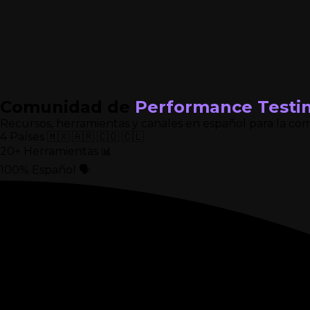
Comunidad de
Performance Testi
Recursos, herramientas y canales en español para la c
4 Países
🇲🇽 🇦🇷 🇨🇴 🇨🇱
20+ Herramientas
📊
100% Español
🗣️